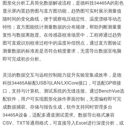
图形化分析工具简化数据解读流程，是德科技34465A的彩色
显示屏内置趋势图与直方图功能，趋势图可实时展示测量值
随时间的变化曲线，便于观察电压稳定性、温度漂移等动态
特性；直方图能统计测量数据的分布规律，帮助判断测量重
复性与数据离散度。在传感器校准场景中，工程师通过趋势
图可直观识别校准过程中的温度补偿拐点，通过直方图验证
测量数据的标准差是否符合精度要求，无需导出数据至电脑
即可完成初步分析。​
灵活的数据交互与远程控制能力提升实验室集成效率，
是德
科技34465A
标配USB与LAN/LXICore接口，可选配GPIB接
口，支持与计算机、测试系统的无缝连接。通过BenchVue选
配软件，用户可实现图形化操作界面控制，无需编程即可完
成数据捕获、存储与报告生成，软件支持同时管理多台
34465A设备，适配多通道测试需求。数据导出格式兼容
CSV、TXT等通用格式，可直接导入Excel进行深度分析，或