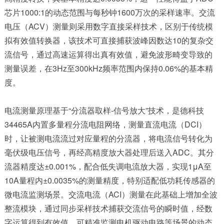
芯片1000:1的动态范围与每秒钟1600万次的采样速率。交流
电压（ACV）测量则采用数字直接采样技术，区别于传统模
拟有效值转换器，该技术可直接捕获波峰因数达10的复杂交
流信号，通过高速运算得出真有效值，避免波形畸变导致的
测量误差，在3Hz至300kHz频率范围内保持0.06%的基本精
度。​
电流测量原理基于“分流器取样-信号放大”技术，是德科技
34465A内置多量程分流电阻网络，测量直流电流（DCI）
时，让被测电流流过对应量程的分流器，将电流信号转化为
毫伏级电压信号，再经高精度放大器处理后送入ADC。其分
流器精度达±0.001%，配合低失调电流放大器，实现1μA至
10A量程内±0.0035%的测量精度，特别适配低功耗传感器的
微电流监测场景。交流电流（ACI）测量在此基础上增加全波
整流模块，通过同步采样技术捕获交流信号的瞬时值，经数
字运算得到有效值，可精准监测电机驱动电路等场景的动态