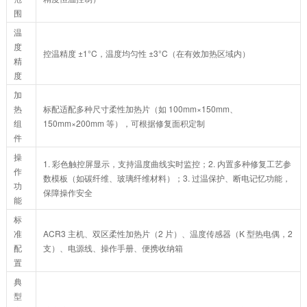
围
温
度
控温精度 ±1°C，温度均匀性 ±3°C（在有效加热区域内）
精
度
加
热
标配适配多种尺寸柔性加热片（如 100mm×150mm、
组
150mm×200mm 等），可根据修复面积定制
件
操
1. 彩色触控屏显示，支持温度曲线实时监控；2. 内置多种修复工艺参
作
数模板（如碳纤维、玻璃纤维材料）；3. 过温保护、断电记忆功能，
功
保障操作安全
能
标
准
ACR3 主机、双区柔性加热片（2 片）、温度传感器（K 型热电偶，2
配
支）、电源线、操作手册、便携收纳箱
置
典
型