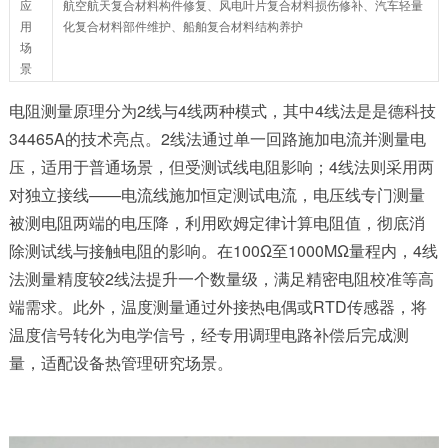
应
航空航天复合材料构件修复、风电叶片复合材料损伤修补、汽车轻量
用
化复合材料部件维护、船舶复合材料结构养护
场
景
电阻测量原理分为2线与4线两种模式，其中4线法是是德科技
34465A的技术亮点。2线法通过单一回路施加电流并测量电
压，适用于普通场景，但受测试线电阻影响；4线法则采用两
对独立接线——电流线施加恒定测试电流，电压线专门测量
被测电阻两端的电压降，利用欧姆定律计算电阻值，彻底消
除测试线与接触电阻的影响。在100Ω至1000MΩ量程内，4线
法测量精度较2线法提升一个数量级，满足精密电阻校准等高
端需求。此外，温度测量通过外接热电偶或RTD传感器，将
温度信号转化为电学信号，经专用调理电路补偿后完成测
量，适配设备热管理研究场景。​