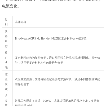
电流变化。​
类
具体内容
别
仪
器
BriskHeat ACR3 HotBonder Kit 双区复合材料热补仪套装
名
称
核
心
复合材料结构的加热修复，通过双区独立控温实现材料固化、损伤修
功
补，适用于复合材料构件的维护与修复
能
控
温
双区独立控温，支持分区设定温度与加热时长，满足不同修复区域的
模
差异化需求
式
温
度
常规工作温度：室温 - 300°C（具体以适配加热片规格为准，支持高
范
精度恒温控制）