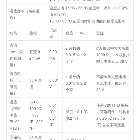
温度超出 15 °C - 35 °C 范围时，添加 ± 0.002%
温度影响（所有量
满量程/°C
程）
15 °C - 35 °C 范围内对所有功能的精度无影响
分辨
功能
量程
精度（1 年）
备注
率
直流
± 读数的
mA 输出中较大负载
mA（模
直流 0-
0.001
0.015 % ± 2
1000 Ω，mA 模拟中
拟和测
24 mA
mA
个字
较大电压直流 26 V
量）
直流电
± 读数的
不能测量交流电压，
压（仅
30 V 直
0.001
0.015 % ± 2
直流电压不能超过
限测
流
V
个字
30 V
量）
温度
-50 -
0.01
使用 720 RTD 探头
（仅限
150 °C
°C
温度 ± 0.1 °C
（可选附件）时具有
测量，
（-50
0.01
(0.2 °F)
± 0.25 °C (± 0.45
Pt100
°F - 302
°F
°F) 合成不确定度。
RTD）
°F）
回路电
24 V 直
N/A
24 mA/24 V