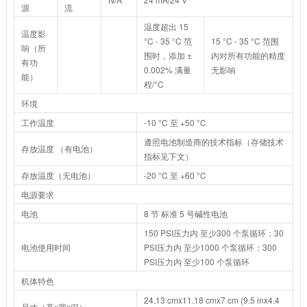
源
流
温度超出 15
温度影
°C - 35 °C 范
15 °C - 35 °C 范围
响（所
围时，添加 ±
内对所有功能的精度
有功
0.002% 满量
无影响
能）
程/°C
环境
工作温度
-10 °C 至 +50 °C
遵照电池制造商的技术指标（存储技术
存放温度 （有电池）
指标见下文）
存放温度（无电池）
-20 °C 至 +60 °C
电源要求
电池
8 节 标准 5 号碱性电池
150 PSI压力内 至少300 个泵循环；30
电池使用时间
PSI压力内 至少1000 个泵循环；300
PSI压力内 至少100 个泵循环
机体特色
24.13 cmx11.18 cmx7 cm (9.5 inx4.4
尺寸（高x宽x深）