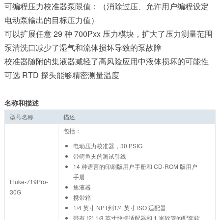
可编程压力校准器泵限值：（消除过压、允许用户编程设定
电动泵输出的目标压力值）
可以扩展任意 29 种 700Pxx 压力模块，扩大了压力测量范围
泵清洗口减少了湿气和流体损坏导致的泵故障
校准器随附的集液器减轻了高风险应用中液体损坏的可能性
可选 RTD 探头能够精密测量温度
名称和描述
型号名称
描述
包括：
电动压力校准器，30 PSIG
带鳄鱼夹的测试引线
14 种语言的印刷版用户手册和 CD-ROM 版用户
手册
Fluke-719Pro-
集液器
30G
携带箱
1/4 英寸 NPT到1/4 英寸 ISO 适配器
带有 (2) 1/8 英寸快接适配器和 1 米软管的配套软