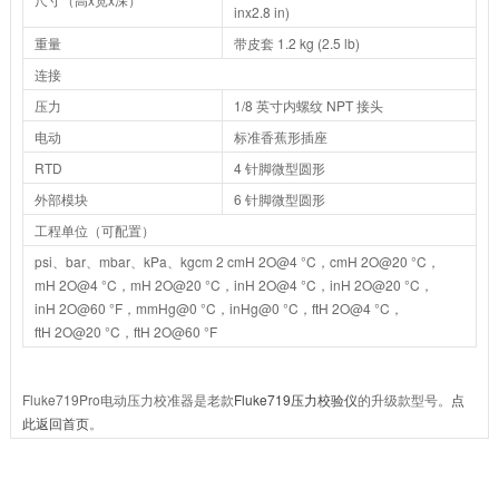
inx2.8 in)
重量
带皮套 1.2 kg (2.5 lb)
连接
压力
1/8 英寸内螺纹 NPT 接头
电动
标准香蕉形插座
RTD
4 针脚微型圆形
外部模块
6 针脚微型圆形
工程单位（可配置）
psi、bar、mbar、kPa、kgcm 2 cmH 2O@4 °C，cmH 2O@20 °C，
mH 2O@4 °C，mH 2O@20 °C，inH 2O@4 °C，inH 2O@20 °C，
inH 2O@60 °F，mmHg@0 °C，inHg@0 °C，ftH 2O@4 °C，
ftH 2O@20 °C，ftH 2O@60 °F
Fluke719Pro电动压力校准器是老款
Fluke719压力校验仪
的升级款型号。
点
此返回首页
。