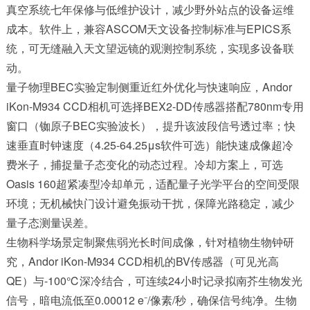
真空系统七年保修与低维护设计，减少野外站点的设备运维
成本。软件上，兼容ASCOM天文设备控制标准与EPICS系
统，可无缝融入天文望远镜的观测控制系统，实现多设备联
动。
量子物理BEC实验定制侧重近红外优化与快速响应，Andor
iKon-M934 CCD相机可选择BEX2-DD传感器搭配780nm专用
窗口（铷原子BEC实验波长），提升该波段信号透过率；快
速垂直时钟速度（4.25-64.25μs软件可选）能快速成像超冷
费米子，捕捉量子态变化的动态过程。冷却方案上，可选
Oasis 160超紧凑型冷却单元，适配量子光学平台的空间受限
环境；无机械快门设计避免振动干扰，保障光路稳定，减少
量子态测量误差。
生物科学场景定制聚焦弱光长时间成像，针对植物生物钟研
究，Andor iKon-M934 CCD相机的BV传感器（可见光高
QE）与-100℃深冷结合，可连续24小时记录拟南芥生物发光
信号，暗电流低至0.00012 e⁻/像素/秒，确保信号纯净。生物