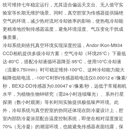
统可维持七年稳定运行，尤其适合偏远天文台、无人值守实
验室等长期无维护场景。同时，真空腔室为传感器提供隔绝
空气的环境，减少热对流对冷却效率的影响，使热电冷却能
更精准地控制传感器温度，避免环境湿度、气压变化干扰成
像质量。
冷却系统则依托真空环境实现深度控温，Andor iKon-M934
CCD相机提供多级冷却方案：空气冷却（环境25℃）下最低
达-80℃，搭配冷却液循环器降至-95℃，使用10℃冷却液
（流量0.75l/min）时可稳定维持-100℃。这种冷却能力能大
幅降低暗电流，-100℃时BV传感器暗电流仅0.00012 e⁻/像素/
秒，BEX2-DD传感器为0.00047 e⁻/像素/秒，远低于常规相机
水平，为植物生物钟研究（需24小时连续曝光）、系外行星
探测（数小时观测）等长时间实验提供极低噪声环境。此
外，冷却系统与真空腔室的协同还体现在防冷凝设计上，腔
室内部防冷凝涂层配合温度控制系统，即使在相对湿度接近
70%（无冷凝）的潮湿环境，也能避免传感器表面结露，保