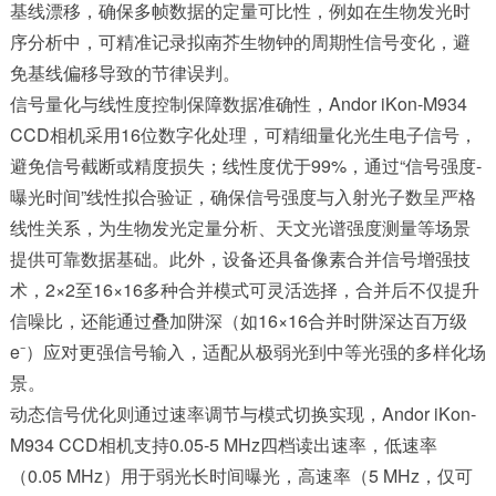
基线漂移，确保多帧数据的定量可比性，例如在生物发光时
序分析中，可精准记录拟南芥生物钟的周期性信号变化，避
免基线偏移导致的节律误判。
信号量化与线性度控制保障数据准确性，Andor iKon-M934
CCD相机采用16位数字化处理，可精细量化光生电子信号，
避免信号截断或精度损失；线性度优于99%，通过“信号强度-
曝光时间”线性拟合验证，确保信号强度与入射光子数呈严格
线性关系，为生物发光定量分析、天文光谱强度测量等场景
提供可靠数据基础。此外，设备还具备像素合并信号增强技
术，2×2至16×16多种合并模式可灵活选择，合并后不仅提升
信噪比，还能通过叠加阱深（如16×16合并时阱深达百万级
e⁻）应对更强信号输入，适配从极弱光到中等光强的多样化场
景。
动态信号优化则通过速率调节与模式切换实现，Andor iKon-
M934 CCD相机支持0.05-5 MHz四档读出速率，低速率
（0.05 MHz）用于弱光长时间曝光，高速率（5 MHz，仅可