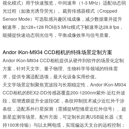
视化模式）用于快速预览，中间速率（1-3 MHz）适配动态弱
光过程（如激光诱导荧光）。裁剪传感器模式（Cropped
Sensor Mode）可选取感兴趣区域成像，减少数据量并提升
帧速率，如128×128 ROI在5 MHz模式下帧速率达28.8 fps，
能捕捉快速动态弱光信号，平衡成像效率与信号质量。
Andor iKon-M934 CCD相机的特殊场景定制方案
Andor iKon-M934 CCD相机提供从硬件到软件的场景化定制
方案，针对天文学、量子物理、生物科学等领域的特殊需
求，提供专属适配选项，最大化设备实用价值。
天文学场景定制聚焦宽波段与长期稳定性，Andor iKon-M934
CCD相机的BEX2-DD传感器覆盖200-1200nm紫外-近红外波
段，双增透膜提升全波段QE，条纹抑制技术减少近红外干涉
条纹，适配系外行星探测（需捕捉M型矮星近红外信号）、超
新星监测等场景。配件方面，可定制长距离USB延长器（支
持100米传输）与以太网电缆，实现偏远天文台的远程控制；