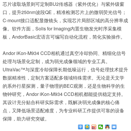
芯片读取场景则可定制BU2传感器（紫外优化）与紫外级窗
口，提升250nm波段QE，精准检测芯片上的微弱荧光信号；
C-mount接口适配显微镜头，实现芯片局部区域的高分辨率成
像。软件方面，Solis for Imaging内置生物发光时序采集模
板，AndorBasic宏语言可编写自动化流程，简化实验操作。
Andor iKon-M934 CCD相机通过真空冷却协同、精细化信号
处理与场景化定制，成为弱光成像领域的专业工具。
UltraVac™与深度冷却保障长期低噪运行，信号处理技术提升
数据精准性，定制方案适配多领域特殊需求。无论是天文学
的系外行星探测，量子物理的BEC观测，还是生物科学的生
物钟研究，
Andor iKon-M934 CCD相机
都能提供稳定支持。
其设计充分贴合科研实际需求，既解决弱光成像的核心痛
点，又降低场景适配难度，为专业科研工作提供可靠的设备
保障，助力研究突破。