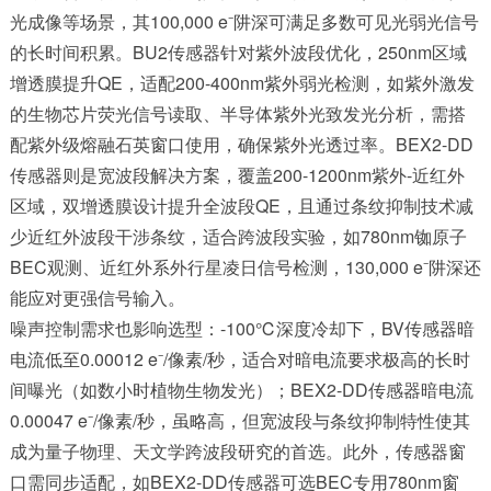
光成像等场景，其100,000 e⁻阱深可满足多数可见光弱光信号
的长时间积累。BU2传感器针对紫外波段优化，250nm区域
增透膜提升QE，适配200-400nm紫外弱光检测，如紫外激发
的生物芯片荧光信号读取、半导体紫外光致发光分析，需搭
配紫外级熔融石英窗口使用，确保紫外光透过率。BEX2-DD
传感器则是宽波段解决方案，覆盖200-1200nm紫外-近红外
区域，双增透膜设计提升全波段QE，且通过条纹抑制技术减
少近红外波段干涉条纹，适合跨波段实验，如780nm铷原子
BEC观测、近红外系外行星凌日信号检测，130,000 e⁻阱深还
能应对更强信号输入。
噪声控制需求也影响选型：-100℃深度冷却下，BV传感器暗
电流低至0.00012 e⁻/像素/秒，适合对暗电流要求极高的长时
间曝光（如数小时植物生物发光）；BEX2-DD传感器暗电流
0.00047 e⁻/像素/秒，虽略高，但宽波段与条纹抑制特性使其
成为量子物理、天文学跨波段研究的首选。此外，传感器窗
口需同步适配，如BEX2-DD传感器可选BEC专用780nm窗