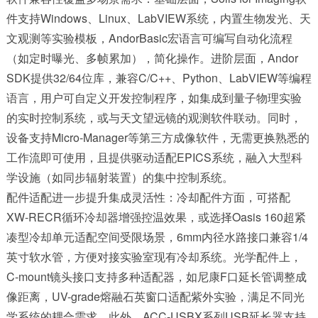
件支持Windows、Linux、LabVIEW系统，内置生物发光、天
文观测等实验模板，AndorBasic宏语言可编写自动化流程
（如定时曝光、多帧累加），简化操作。进阶层面，Andor
SDK提供32/64位库，兼容C/C++、Python、LabVIEW等编程
语言，用户可自定义开发控制程序，如集成到量子物理实验
的实时控制系统，或与天文望远镜的观测软件联动。同时，
设备支持Micro-Manager等第三方成像软件，无需更换熟悉的
工作流即可使用，且提供驱动适配EPICS系统，融入大型科
学设施（如同步辐射装置）的集中控制系统。
配件适配进一步提升集成灵活性：冷却配件方面，可搭配
XW-RECR循环冷却器增强控温效果，或选择Oasis 160超紧
凑型冷却单元适配空间受限场景，6mm内径水路接口兼容1/4
英寸软水管，方便对接实验室现有冷却系统。光学配件上，
C-mount镜头接口支持多种适配器，如尼康F口延长管调整成
像距离，UV-grade熔融石英窗口适配紫外实验，满足不同光
学系统的耦合需求。此外，ACC-USBX系列USB延长器支持