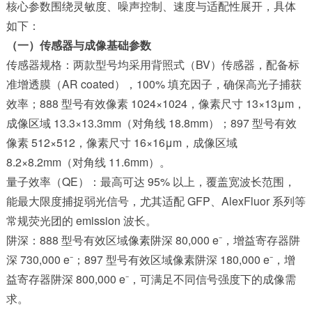
核心参数围绕灵敏度、噪声控制、速度与适配性展开，具体
如下：
（一）传感器与成像基础参数
传感器规格：两款型号均采用背照式（BV）传感器，配备标
准增透膜（AR coated），100% 填充因子，确保高光子捕获
效率；888 型号有效像素 1024×1024，像素尺寸 13×13μm，
成像区域 13.3×13.3mm（对角线 18.8mm）；897 型号有效
像素 512×512，像素尺寸 16×16μm，成像区域
8.2×8.2mm（对角线 11.6mm）。
量子效率（QE）：最高可达 95% 以上，覆盖宽波长范围，
能最大限度捕捉弱光信号，尤其适配 GFP、AlexFluor 系列等
常规荧光团的 emission 波长。
阱深：888 型号有效区域像素阱深 80,000 e⁻，增益寄存器阱
深 730,000 e⁻；897 型号有效区域像素阱深 180,000 e⁻，增
益寄存器阱深 800,000 e⁻，可满足不同信号强度下的成像需
求。