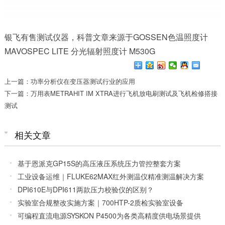
银飞有售
测试仪器
，科普文章来源于
GOSSEN色温照度计
MAVOSPEC LITE 分光辐射照度计 M530G
上一篇：功率分析仪在变压器测试行业的应用
下一篇：万用表METRAHIT IM XTRA进行飞机放电刷测试及飞机检修搭接
测试
相关文章
基于恩派克GP15S的高压液压系统压力管控整套方案
工业设备运维｜FLUKE62MAX红外测温仪精准测温解决方案
DPI610E与DPI611两款压力校验仪的区别？
实验室合规整改实施方案｜700HTP-2质检实验室设备
CMA/CNAS合规配置落地指南
可编程直流电源SYSKON P4500为各类高精度供电场景提供