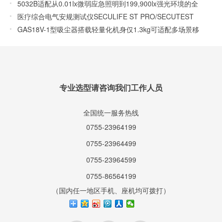
更优质的解决方案
5032B适配从0.01lx微弱应急照明到199,900lx强光环境的全
场景测量
医疗综合电气安规测试仪SECULIFE ST PRO/SECUTEST
SIII+对医疗器械和设备进行电气安全测试
GAS18V-1型吸尘器搭载轻量化机身仅1.3kg可适配多场景移
动清洁需求
专业选型请咨询我们工作人员
全国统一服务热线
0755-23964199
0755-23964499
0755-23964599
0755-86564199
（国内任一地区手机、座机均可拨打）