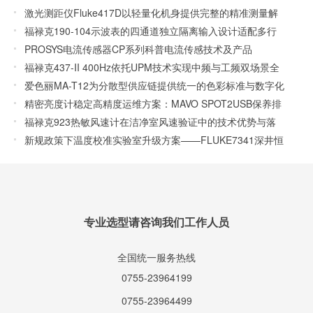
激光测距仪Fluke417D以轻量化机身提供完整的精准测量解
决方案
福禄克190-104示波表的四通道独立隔离输入设计适配多行
业测试
PROSYS电流传感器CP系列科普电流传感技术及产品
福禄克437-II 400Hz依托UPM技术实现中频与工频双场景全
维度检测
爱色丽MA-T12为分散型供应链提供统一的色彩标准与数字化
交流方案
精密亮度计稳定高精度运维方案：MAVO SPOT2USB保养排
障及官方维修规范
福禄克923热敏风速计在洁净室风速验证中的技术优势与落
地实践
新规政策下温度校准实验室升级方案——FLUKE7341深井恒
温槽应用解析
专业选型请咨询我们工作人员
全国统一服务热线
0755-23964199
0755-23964499