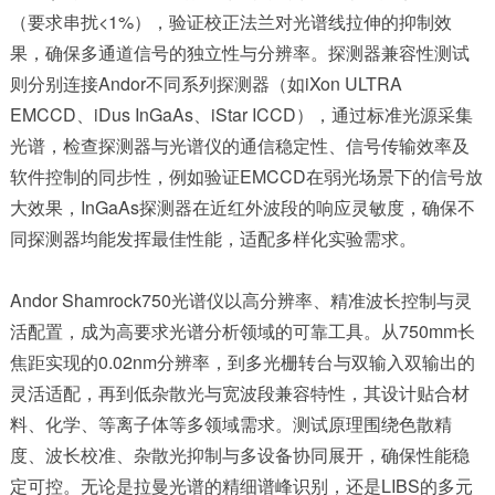
（要求串扰<1%），验证校正法兰对光谱线拉伸的抑制效
果，确保多通道信号的独立性与分辨率。探测器兼容性测试
则分别连接Andor不同系列探测器（如iXon ULTRA
EMCCD、iDus InGaAs、iStar ICCD），通过标准光源采集
光谱，检查探测器与光谱仪的通信稳定性、信号传输效率及
软件控制的同步性，例如验证EMCCD在弱光场景下的信号放
大效果，InGaAs探测器在近红外波段的响应灵敏度，确保不
同探测器均能发挥最佳性能，适配多样化实验需求。
Andor Shamrock750光谱仪以高分辨率、精准波长控制与灵
活配置，成为高要求光谱分析领域的可靠工具。从750mm长
焦距实现的0.02nm分辨率，到多光栅转台与双输入双输出的
灵活适配，再到低杂散光与宽波段兼容特性，其设计贴合材
料、化学、等离子体等多领域需求。测试原理围绕色散精
度、波长校准、杂散光抑制与多设备协同展开，确保性能稳
定可控。无论是拉曼光谱的精细谱峰识别，还是LIBS的多元