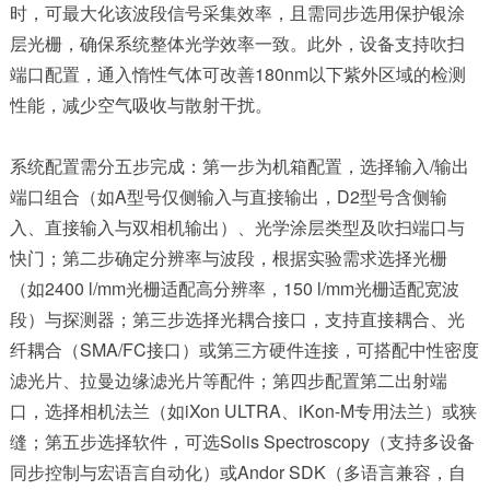
时，可最大化该波段信号采集效率，且需同步选用保护银涂
层光栅，确保系统整体光学效率一致。此外，设备支持吹扫
端口配置，通入惰性气体可改善180nm以下紫外区域的检测
性能，减少空气吸收与散射干扰。
系统配置需分五步完成：第一步为机箱配置，选择输入/输出
端口组合（如A型号仅侧输入与直接输出，D2型号含侧输
入、直接输入与双相机输出）、光学涂层类型及吹扫端口与
快门；第二步确定分辨率与波段，根据实验需求选择光栅
（如2400 l/mm光栅适配高分辨率，150 l/mm光栅适配宽波
段）与探测器；第三步选择光耦合接口，支持直接耦合、光
纤耦合（SMA/FC接口）或第三方硬件连接，可搭配中性密度
滤光片、拉曼边缘滤光片等配件；第四步配置第二出射端
口，选择相机法兰（如iXon ULTRA、iKon-M专用法兰）或狭
缝；第五步选择软件，可选Solis Spectroscopy（支持多设备
同步控制与宏语言自动化）或Andor SDK（多语言兼容，自