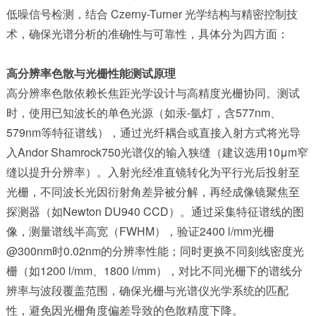
低噪信号检测，结合 Czerny-Turner 光学结构与精密控制技
术，确保光谱分析的准确性与可靠性，具体分为四方面：
高分辨率色散与光栅性能测试原理
高分辨率色散依赖长焦距光学设计与高精度光栅协同。测试
时，使用已知波长的单色光源（如汞-氩灯，含577nm、
579nm等特征谱线），通过光纤耦合或直接入射方式将光导
入Andor Shamrock750光谱仪的输入狭缝（建议选用10μm窄
缝以提升分辨率）。入射光经准直镜转化为平行光后投射至
光栅，不同波长光因衍射角差异被分解，再经成像镜聚焦至
探测器（如Newton DU940 CCD）。通过采集特征谱线的图
像，测量谱线半高宽（FWHM），验证2400 l/mm光栅
@300nm时0.02nm的分辨率性能；同时更换不同刻线密度光
栅（如1200 l/mm、1800 l/mm），对比不同光栅下的谱线分
辨率与波段覆盖范围，确保光栅与光谱仪光学系统的匹配
性，避免因光栅角度偏差导致的色散精度下降。