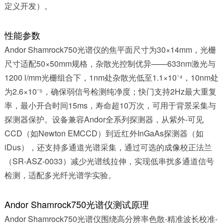
定义开发）。
性能参数
Andor
Shamrock750
光谱仪的焦平面尺寸为30×14mm，光栅
尺寸适配50×50mm规格，杂散光控制优异——633nm激光与
1200 l/mm光栅组合下，1nm处杂散光低至1.1×10⁻⁴，10nm处
为2.6×10⁻⁵，确保弱信号检测纯净度；快门支持2Hz最大重复
率，最小开合时间15ms，寿命超10万次，可用于背景采集与
探测器保护。设备兼容Andor全系列探测器，从紫外-可见
CCD（如Newton EMCCD）到近红外InGaAs探测器（如
iDus），还支持多通道光谱采集，通过可选的成像校正法兰
（SR-ASZ-0033）减少光谱线拉伸，实现低串扰多通道信号
检测，适配多光纤光谱学实验。
Andor Shamrock750光谱仪测试原理
Andor Shamrock750光谱仪围绕高分辨率色散-精准波长校准-