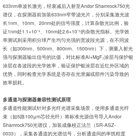
633nm单波长激光，经衰减后入射至Andor Shamrock750光
谱仪，在探测器前加装633nm窄带滤光片，分别采集激光波
长1nm、10nm、20nm处的信号强度，计算杂散光比例，验
证1nm处1.1×10⁻⁴、10nm处2.6×10⁻⁵的杂散光指标。光学效
率测试则采用积分球产生均匀光强的宽波段光源，在不同波
长（如300nm、500nm、800nm、1500nm）下，测量入射光
强与探测器输出信号的比值，对比标准Al+MgF₂涂层与保护银
涂层在各波段的光学效率，验证保护银涂层在近红外区域的
优势，同时检查光学系统是否存在光泄漏或部件污染导致的
效率损耗。
多通道与探测器兼容性测试原理
多通道性能测试针对多光纤光谱采集场景，使用多通道光纤
束（如5路100μm芯径光纤）将标准光源信号导入
Andor
Shamrock750光谱仪
，加装成像校正法兰（SR-ASZ-
0033），采集各通道的光谱信号，分析通道间的串扰程度