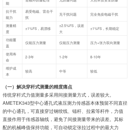
能
抗干扰
易受电磁、雷击干
无干扰问题
完全免疫电磁干扰
能力
扰
测量精
±2.5%FS，误差
±1%FS，易漂移
±1%FS，长期稳定
度
大
功能覆
仅能压力测量
仅能压力测量
压力+张力双向测量
盖
使用寿
2-3年
1-2年
8-10年
命
维护成
较高
中等
较低
本
（一）解决穿杆式测量的精度痛点
传统穿杆式力值测量多采用间接测量方式，误差较大。
AMETEK343型中心通孔式液压测力传感器本体预留不同直径
的中心通孔，可直接穿过钢绞线、锚杆、拉索等杆件，力值
直接作用于传感器轴线，避免了间接测量带来的误差。其标
配的机械峰值保持功能，可自动锁定张拉过程中的最大力