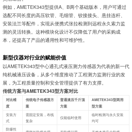
例如，AMETEK343型提供A、B两个基础版本，用户可通过
选配不同长度的高压软管、毛细管、铰接接头、悬挂连杆、
安装法兰等配件，实现从便携式张拉检测到远程永久索力监
测的灵活转换。这种模块化设计不仅降低了用户的采购成
本，还提高了产品的通用性和可维护性。
新型仪器对行业的赋能价值
以AMETEK343型中心通孔式液压测力传感器为代表的新一代
纯机械液压设备，从多个维度推动了工程测力监测行业的发
展，为工程质量控制和安全管理提供了有力支撑。
传统方案与AMETEK343型方案对比
对比维
传统电子传感器方
普通液压千斤顶
AMETEK343型两用
度
案
方案
型方案
安装方
需固定安装，布线
临时检测与永久安装
仅能临时使用
式
复杂
均可
防爆性
需额外防爆处理
无防爆问题
天然本质安全防爆