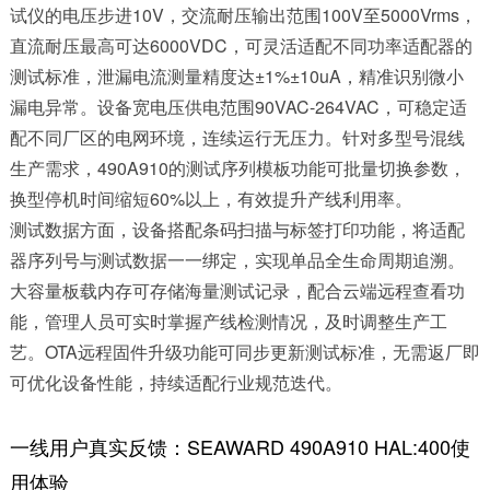
试仪的电压步进10V，交流耐压输出范围100V至5000Vrms，
直流耐压最高可达6000VDC，可灵活适配不同功率适配器的
测试标准，泄漏电流测量精度达±1%±10uA，精准识别微小
漏电异常。设备宽电压供电范围90VAC-264VAC，可稳定适
配不同厂区的电网环境，连续运行无压力。针对多型号混线
生产需求，490A910的测试序列模板功能可批量切换参数，
换型停机时间缩短60%以上，有效提升产线利用率。
测试数据方面，设备搭配条码扫描与标签打印功能，将适配
器序列号与测试数据一一绑定，实现单品全生命周期追溯。
大容量板载内存可存储海量测试记录，配合云端远程查看功
能，管理人员可实时掌握产线检测情况，及时调整生产工
艺。OTA远程固件升级功能可同步更新测试标准，无需返厂即
可优化设备性能，持续适配行业规范迭代。
一线用户真实反馈：SEAWARD 490A910 HAL:400使
用体验