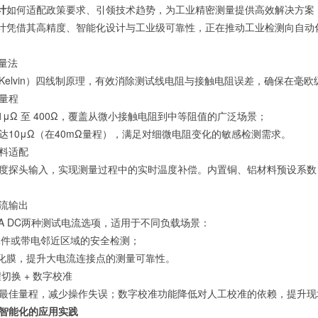
计
如何适配政策要求、引领技术趋势，为工业精密测量提供高效解决方案，助力企
微欧计‌凭借其高精度、智能化设计与工业级可靠性，正在推动工业检测向自
量法‌
Kelvin）四线制原理，有效‌消除测试线电阻与接触电阻误差‌，确保在
量程‌
.1μΩ 至 400Ω‌，覆盖从微小接触电阻到中等阻值的广泛场景；
达‌10μΩ‌（在40mΩ量程），满足对细微电阻变化的敏感检测需求。
料适配‌
00温度探头输入‌，实现测量过程中的实时温度补偿。内置铜、铝材料预设
流输出‌
 10A DC‌两种测试电流选项，适用于不同负载场景：
元件或带电邻近区域的安全检测；
氧化膜，提升大电流连接点的测量可靠性。
切换 + 数字校准‌
最佳量程，减少操作失误；数字校准功能降低对人工校准的依赖，提升现
智能化的应用实践