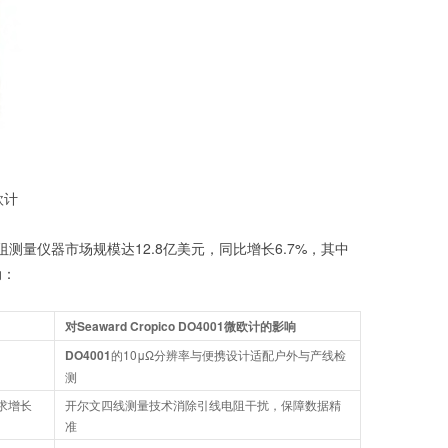
微欧计
低电阻测量仪器市场规模达12.8亿美元，同比增长6.7%，其中
动：
对
Seaward Cropico DO4001微欧计
的影响
DO4001
的10μΩ分辨率与便携设计适配户外与产线检
测
求增长
开尔文四线测量技术消除引线电阻干扰，保障数据精
准