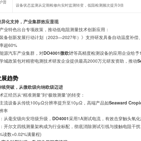
护普
设备状态监测从定期检修向实时监测转变，低阻检测频次提升3倍
策差异化支持，产业集群效应显现
产业特色出台专项政策，推动低电阻测量技术创新应用：
装备创新发展行动计划（2023—2027年）》支持研发具备自动温度补偿
率超60%
能源汽车产业集群，对
DO4001微欧计
等高精度检测设备的应用企业给予
学城政策包对精密电测技术研发企业提供最高2000万元研发资助，推动
S
发展趋势
度持续突破，从微欧级向纳欧级迈进
术正经历从“精准测量”到“极致测量”的转变：
主流设备从传统100μΩ分辨率提升至10μΩ，高端产品如
Seaward Cro
分辨率
：从毫安级向安培级升级，
DO4001
采用1A测试电流，有效击穿触头氧
：开尔文四线测量架构成为行业标配，彻底消除测试引线与接触电阻干扰
5%读数+0.02%满量程)