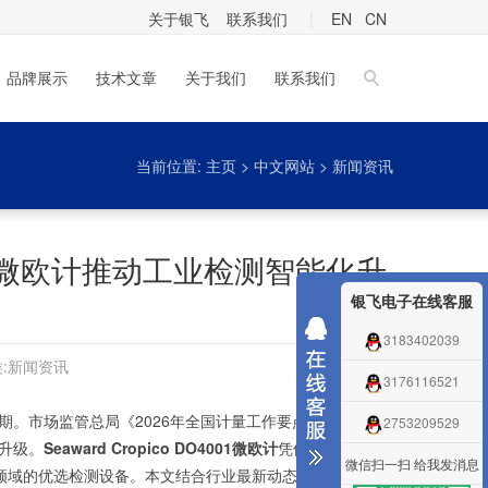
关于银飞
联系我们
|
EN
CN
品牌展示
技术文章
关于我们
联系我们
当前位置:
主页
>
中文网站
>
新闻资讯
001微欧计推动工业检测智能化升
银飞电子在线客服
3183402039
:
新闻资讯
3176116521
遇期。市场监管总局《2026年全国计量工作要点》与工信部
2753209529
升级。
Seaward Cropico DO4001微欧计
凭借开尔文四线
微信扫一扫 给我发消息
等领域的优选检测设备。本文结合行业最新动态，深入分析