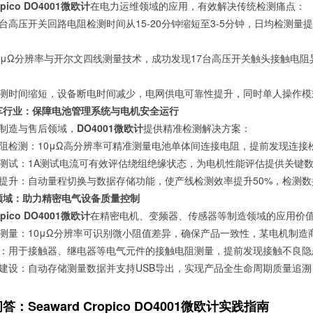
opico DO4001微欧计
在电力运维领域的应用，有效解决传统检测痛点：
台高压开关回路电阻检测时间从15-20分钟缩短至3-5分钟，日均检测量提
0μΩ分辨率与开尔文四线测量技术，成功发现17台高压开关触头接触电
测时间缩短，设备断电时间减少，电网供电可靠性提升，同时单人操作模
汽车行业：保障电池管理系统与电机安全运行
制造与售后领域，
DO4001微欧计
提供精准检测解决方案：
阻检测：10μΩ高分辨率可精准测量电池单体间连接电阻，提前发现连接
测试：1A测试电流可有效评估绕组绝缘状态，为电机性能评估提供关键
提升：自动量程切换与数据存储功能，使产线检测效率提升50%，检测数据可
造领域：助力精密电气设备质量控制
opico DO4001微欧计
在精密电机、变频器、传感器等制造领域的应用价
测量：10μΩ分辨率可识别微小阻值差异，确保产品一致性，某电机制造
：用于接触器、继电器等电气元件的接触电阻测量，提前发现接触不良隐
建设：自动存储测量数据并支持USB导出，实现产品全生命周期质量追
：Seaward Cropico DO4001微欧计实践指南