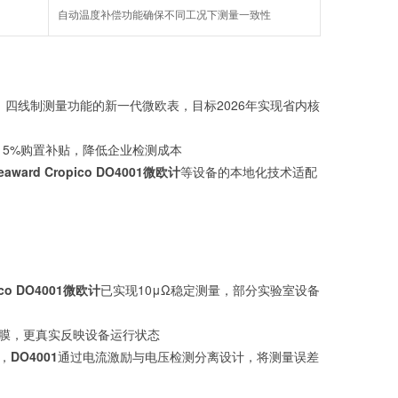
自动温度补偿功能确保不同工况下测量一致性
、四线制测量功能的新一代微欧表，目标2026年实现省内核
15%购置补贴，降低企业检测成本
eaward Cropico
DO4001
微欧计
等设备的本地化技术适配
pico DO4001微欧计
已实现10μΩ稳定测量，部分实验室设备
化膜，更真实反映设备运行状态
，
DO4001
通过电流激励与电压检测分离设计，将测量误差