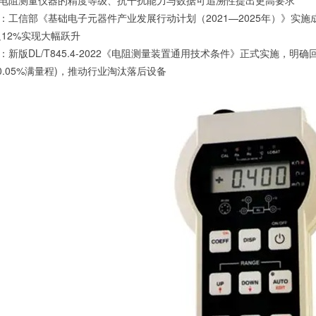
电阻测量仪器的精度等级、抗干扰能力与数据可追溯性提出更高要求
：工信部《基础电子元器件产业发展行动计划（2021—2025年）》实施
足12%实现大幅跃升
：新版DL/T845.4-2022《电阻测量装置通用技术条件》正式实施，
数+0.05%满量程)，推动行业淘汰落后设备