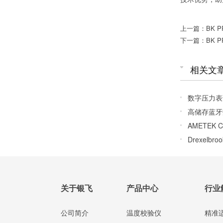
上一篇：BK P
下一篇：BK P
相关文
数字压力表
高储存蓝牙
AMETEK 
料试验机系统
Drexel
关于银飞
产品中心
行业
公司简介
温度校验仪
精准适