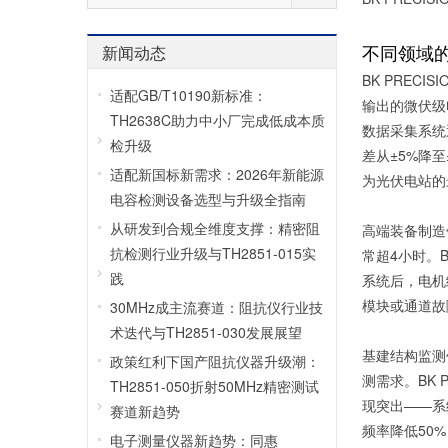
不同领域
新闻动态
BK PRE
适配GB/T10190新标准：
输出的微伏级电
TH2638C助力中小厂完成低成本质
数据采集系统
检升级
差从±5%降
适配新国标新需求：2026年新能源
为光伏电站的
电容检测设备选型与升级全指南
从研发到合规全维度支撑：精密阻
高端装备制造
抗检测行业升级与TH2851-015实
常超4小时。B
践
系统后，电机
模块或通道故
30MHz成主流赛道：阻抗仪行业技
术迭代与TH2851-030发展展望
基建结构监测
政策红利下国产阻抗仪器升级潮：
测需求。BK 
TH2851-050折射50MHz精密测试
现突出——系
赛道新趋势
频率降低50
电子测量仪器新趋势：同惠