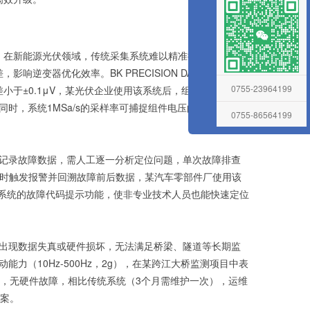
靠支撑。在新能源光伏领域，传统采集系统难以精准捕捉光伏组件
变器优化效率。BK PRECISION DAS1700高速
0755-23964199
小于±0.1μV，某光伏企业使用该系统后，组件功率分析偏
。同时，系统1MSa/s的采样率可捕捉组件电压的瞬态波动，
0755-86564199
在线留言
记录故障数据，需人工逐一分析定位问题，单次故障排查
能，可实时触发报警并回溯故障前后数据，某汽车零部件厂使用该
；系统的故障代码提示功能，使非专业技术人员也能快速定位
出现数据失真或硬件损坏，无法满足桥梁、隧道等长期监
振动能力（10Hz-500Hz，2g），在某跨江大桥监测项目中表
9%，无硬件故障，相比传统系统（3个月需维护一次），运维
方案。