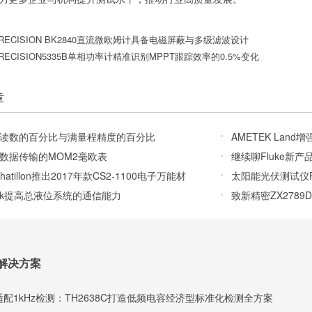
RECISION BK2840直流微欧姆计具备电磁屏蔽与多级滤波设计
RECISION5335B单相功率计精准识别MPPT跟踪效率的0.5%变化
章
读数的百分比与满量程精度的百分比
AMETEK Land
数据传输的MOM2毫欧表
继续聊Fluke新
Chatillon推出2017年款CS2-1100电子万能材
太阳能光伏测试仪PR
brook提高总液位系统的通信能力
致新精密ZX278
解决方案
配1kHz检测：TH2638C打造低频电容经济型标准化检测全方案