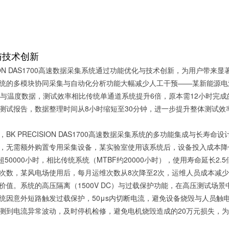
与技术创新
SION DAS1700高速数据采集系统
通过功能优化与技术创新，为用户带来显
统的多模块协同采集与自动化分析功能大幅减少人工干预——某新能源电池
压与温度数据，测试效率相比传统单通道系统提升6倍，原本需12小时完成的
测试报告，数据整理时间从8小时缩短至30分钟，进一步提升整体测试效
，BK PRECISION DAS1700高速数据采集系统的多功能集成与长
，无需额外购置专用采集设备，某实验室使用该系统后，设备投入成本降
超50000小时，相比传统系统（MTBF约20000小时），使用寿命延长
次数，某风电场使用后，每月运维次数从8次降至2次，运维人员成本减少75
价值。系统的高压隔离（1500V DC）与过载保护功能，在高压测试场景
统因意外短路触发过载保护，50μs内切断电流，避免设备烧毁与人员触
测到电流异常波动，及时停机检修，避免电机烧毁造成的20万元损失，