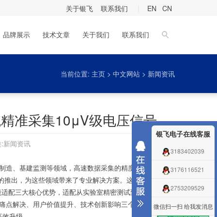
关于银飞
联系我们
|
EN
CN
品牌展示
技术文章
关于我们
联系我们
当前位置:
主页
>
中文网站
>
新闻资讯
集系统精准采集10μV级电压信号
银飞电子在线客服
:
新闻资讯
3183402039
源、高端制造、基建监测等领域，高速数据采集的精度、故障诊断
3176116521
的推出，为这些领域带来了专业解决方案。这款系统以“精
2753209529
境适配三大核心优势，适配从实验室精密测试到工业现场监
痛点解决、用户价值提升、技术创新影响三个方面，解读
微信扫一扫 给我发消息
作高效升级。