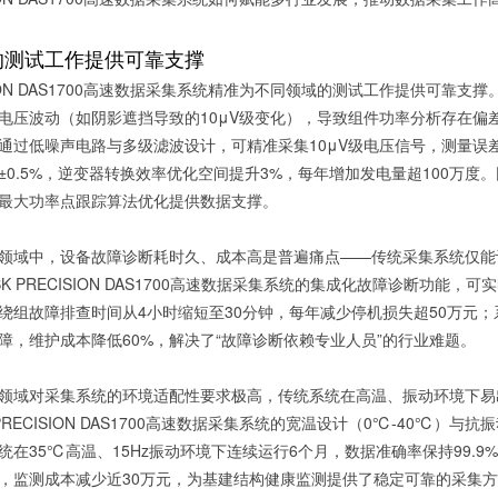
的测试工作提供可靠支撑
CISION DAS1700高速数据采集系统精准为不同领域的测试工作提供可
压波动（如阴影遮挡导致的10μV级变化），导致组件功率分析存在偏差，影响逆
通过低噪声电路与多级滤波设计，可精准采集10μV级电压信号，测量误差
至±0.5%，逆变器转换效率优化空间提升3%，每年增加发电量超100万度
最大功率点跟踪算法优化提供数据支撑。
领域中，设备故障诊断耗时久、成本高是普遍痛点——传统采集系统仅能
K PRECISION DAS1700高速数据采集系统的集成化故障诊断功
绕组故障排查时间从4小时缩短至30分钟，每年减少停机损失超50万元
障，维护成本降低60%，解决了“故障诊断依赖专业人员”的行业难题。
领域对采集系统的环境适配性要求极高，传统系统在高温、振动环境下易
PRECISION DAS1700高速数据采集系统的宽温设计（0℃-40℃）与抗
统在35℃高温、15Hz振动环境下连续运行6个月，数据准确率保持99.
%，监测成本减少近30万元，为基建结构健康监测提供了稳定可靠的采集