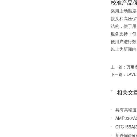
校准产品
采用主动温度
接头和高压保护
结构，便于用
服务支持：每个
便用户进行数
以上为新闻内
上一篇：万用
下一篇：LAV
相关文
具有高精度数
仪
AMP330/A
多功能钳形表
CTC155
莱丹leis