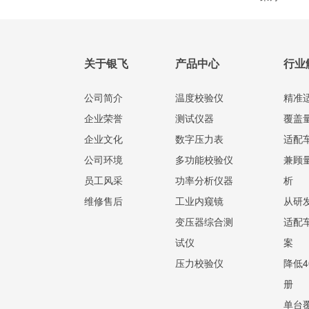
场超大屋面防
关于银飞
产品中心
行业
公司简介
温度校验仪
精准适
企业荣誉
测试仪器
覆盖量
企业文化
数字压力表
适配车
公司环境
多功能校验仪
兼顾量
员工风采
功率分析仪器
析
维修售后
工业内窥镜
从研发
变压器综合测
适配车
试仪
案
压力校验仪
降低4
册
单台覆