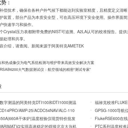
优势：
补偿技术，确保在各种户外气候下都能达到实验室精度，且精度定义清晰
装置，部分产品为本质安全型，可在高压环境下安全使用。操作界面简洁，采用“A
户快速学习和操作。
Crystal压力表都附带免费的NIST可追溯、A2LA认可的校准报告。
据处理和共享。
容介绍，请查阅。新闻来源于
阿美特克AMETEK
表和热成像仪为电气系统检测与维护带来高效安全解决方案
ERSAB6200大气数据测试仪：航空领域的精密“测试专家”
章
字测温的阿美特克DTI100和DTI1000测温
福禄克校准FLUKE
CD14PRO/AMP-25/ACDC54NAV/ALC-110
GPSG-1000
A|350A|660A干体炉|温度校验仪现货特价批发
FlukeRSE60
terVARIMATV2实现高速稳定的焊接北京大兴机
PTC系列温度校