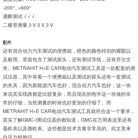
-200°...+600°
通断测试 √ √ √
二极管测量 3 V 3 V 3 V
配件
还有混合动力汽车测试的便携箱，橙色的颜色特别的耀眼以
及耐用。里面包含了测试探头，还有测试导线，还有开尔文
夹。
METRAHIT H+E CAR电动汽车测试工具
是一款配套的
测
试仪器
，其中有着一个便携箱以及测试的探头还有一套测试
的夹具，因为新能源汽车也好，混合动力汽车也好，这一块
来说其实线路都是比较复杂，而且现在的电学这一块做的非
常的仔细，当然测量的时候也好更加的仔细了。而
METRAHIT H+E CAR电动汽车测试工具
就符合这一个要求，
其实了解
GMC-I测试仪器
的都知道，
GMC
在
万用表
这里还有
毫欧表以及微欧表
。这些都是技术含量非常高的。此文章来
自
压力校验仪
。