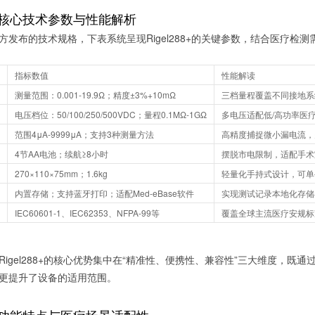
88+核心技术参数与性能解析
I官方发布的技术规格，下表系统呈现Rigel288+的关键参数，结合医疗检
指标数值
性能解读
测量范围：0.001-19.9Ω；精度±3%+10mΩ
三档量程覆盖不同接地系统
电压档位：50/100/250/500VDC；量程0.1MΩ-1GΩ
多电压适配低/高功率医
范围4μA-9999μA；支持3种测量方法
高精度捕捉微小漏电流，多
4节AA电池；续航≥8小时
摆脱市电限制，适配手术
270×110×75mm；1.6kg
轻量化手持式设计，可单
内置存储；支持蓝牙打印；适配Med-eBase软件
实现测试记录本地化存储
IEC60601-1、IEC62353、NFPA-99等
覆盖全球主流医疗安规标
Rigel288+的核心优势集中在“精准性、便携性、兼容性”三大维度，
更提升了设备的适用范围。
88+功能特点与医疗场景适配性