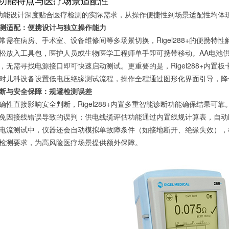
功能设计深度贴合医疗检测的实际需求，从操作便捷性到场景适配性均体
测适配：便携设计与独立操作能力
常需在病房、手术室、设备维修间等多场景切换，Rigel288+的便携特
松放入工具包，医护人员或生物医学工程师单手即可携带移动。AA电池
，无需寻找电源接口即可快速启动测试。更重要的是，Rigel288+内
对儿科设备设置低电压绝缘测试流程，操作全程通过图形化界面引导，降
断与安全保障：规避检测误差
确性直接影响安全判断，Rigel288+内置多重智能诊断功能确保结果
免因接线错误导致的误判；供电线缆评估功能通过内置线规计算表，自动
电流测试中，仪器还会自动模拟单故障条件（如接地断开、绝缘失效），
检测要求，为高风险医疗场景提供额外保障。