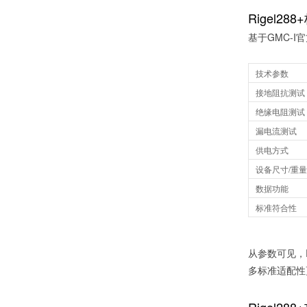
Rigel2
基于GMC-
技术参数
接地阻抗测试
绝缘电阻测试
漏电流测试
供电方式
设备尺寸/重量
数据功能
标准符合性
从参数可见，
多标准适配性
Rigel2