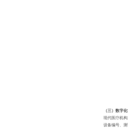
（三）数字化
现代医疗机构
设备编号、测