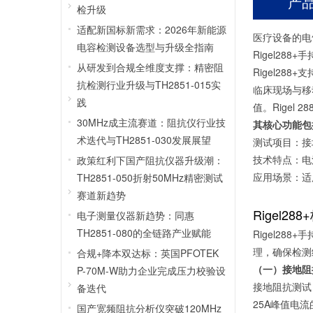
产
检升级
适配新国标新需求：2026年新能源
医疗设备的电
电容检测设备选型与升级全指南
Rigel2
从研发到合规全维度支撑：精密阻
Rigel28
抗检测行业升级与TH2851-015实
临床现场与移
践
值。Rigel
30MHz成主流赛道：阻抗仪行业技
其核心功能包
术迭代与TH2851-030发展展望
测试项目：接地
技术特点：电
政策红利下国产阻抗仪器升级潮：
应用场景：适
TH2851-050折射50MHz精密测试
赛道新趋势
Rigel2
电子测量仪器新趋势：同惠
TH2851-080的全链路产业赋能
Rigel2
理，确保检测
合规+降本双达标：英国PFOTEK
（一）接地阻
P-70M-W助力企业完成压力校验设
接地阻抗测试
备迭代
25A峰值电
国产宽频阻抗分析仪突破120MHz