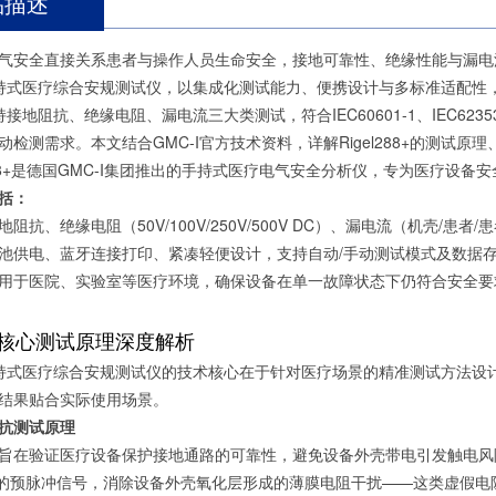
品描述
气安全直接关系患者与操作人员生命安全，接地可靠性、绝缘性能与漏电
88+手持式医疗综合安规测试仪，以集成化测试能力、便携设计与多标准适
8+支持接地阻抗、绝缘电阻、漏电流三大类测试，符合IEC60601-1、IEC
动检测需求。本文结合GMC-I官方技术资料，详解Rigel288+的测试
 288+是德国GMC-I集团推出的手持式医疗电气安全分析仪，专为医疗设备安全检测
括：
阻抗、绝缘电阻（50V/100V/250V/500V DC）、漏电流（机壳/患
池供电、蓝牙连接打印、紧凑轻便设计，支持自动/手动测试模式及数据
用于医院、实验室等医疗环境，确保设备在单一故障状态下仍符合安全要
88+核心测试原理深度解析
88+手持式医疗综合安规测试仪的技术核心在于针对医疗场景的精准测试方
结果贴合实际使用场景。
抗测试原理
旨在验证医疗设备保护接地通路的可靠性，避免设备外壳带电引发触电风险。R
流的预脉冲信号，消除设备外壳氧化层形成的薄膜电阻干扰——这类虚假