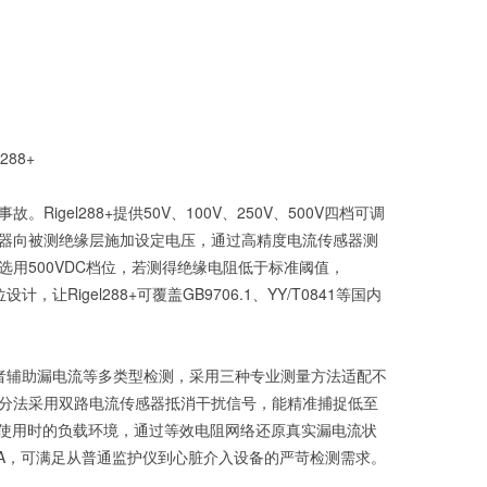
88+
el288+提供50V、100V、250V、500V四档可调
器向被测绝缘层施加设定电压，通过高精度电流传感器测
用500VDC档位，若测得绝缘电阻低于标准阈值，
Rigel288+可覆盖GB9706.1、YY/T0841等国内
、患者辅助漏电流等多类型检测，采用三种专业测量方法适配不
分法采用双路电流传感器抵消干扰信号，能精准捕捉低至
际使用时的负载环境，通过等效电阻网络还原真实漏电流状
99μA，可满足从普通监护仪到心脏介入设备的严苛检测需求。