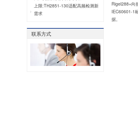
Rigel28
上限:TH2851-130适配高频检测新
IEC6060
需求
据。
联系方式